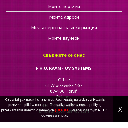
Моите поръчки
Моите адреси
Моята персонална информация
Моите ваучери
Свържете се с нас
F.H.U. RAAN - UV SYSTEMS
Office
ul. Włocławska 167
87-100 Toruń
Poland
Korzystając z naszej strony, wyrażasz zgodę na wykorzystywanie
Tel. +48 56 699 55 32
przez nas plików
cookies
. Zaktualizowaliśmy naszą politykę
X
(RODO).
Email:
shop@raan-uv.com
przetwarzania danych osobowych
Więcej o samym RODO
dowiesz się
tutaj
.