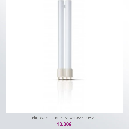
Philips Actinic BL PL-S 9W/10/2P – UV-A...
10,00€