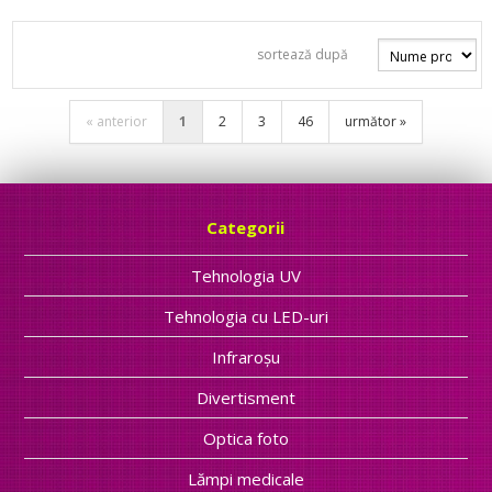
sortează după
« anterior
1
2
3
46
următor »
Categorii
Tehnologia UV
Tehnologia cu LED-uri
Infraroșu
Divertisment
Optica foto
Lămpi medicale